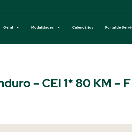
Geral
Modalidades
Calendários
Portal de Servi
nduro – CEI 1* 80 KM – F