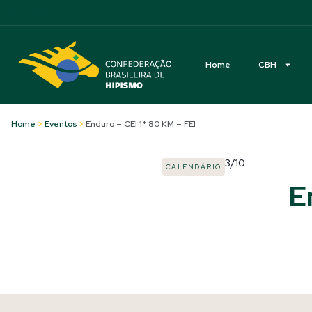
Acessibilidade
Home
CBH
Home
>
Eventos
>
Enduro – CEI 1* 80 KM – FEI
3/10
CALENDÁRIO
E