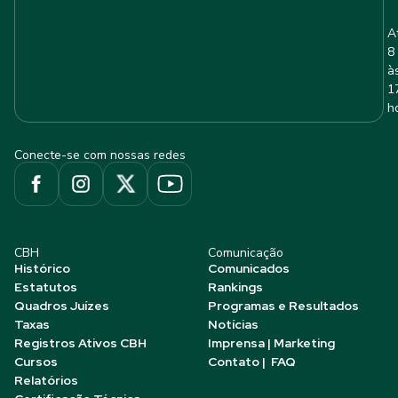
A
8
à
1
h
Conecte-se com nossas redes
CBH
Comunicação
Histórico
Comunicados
Estatutos
Rankings
Quadros Juízes
Programas e Resultados
Taxas
Notícias
Registros Ativos CBH
Imprensa | Marketing
Cursos
Contato | FAQ
Relatórios