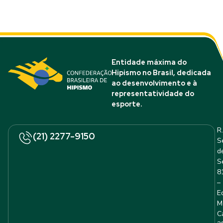
Entidade máxima do
Hipismo no Brasil, dedicada
ao desenvolvimento e à
representatividade do
esporte.
R.
(21) 2277-9150
S
d
S
8
–
E
M
C