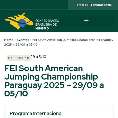
Acessibilidade
Portal da Transparência
Home
>
Eventos
>
FEI South American Jumping Championship Paraguay
2025 – 29/09 a 05/10
29
a
5/10
CALENDÁRIO
FEI South American
Jumping Championship
Paraguay 2025 – 29/09 a
05/10
Programa Internacional