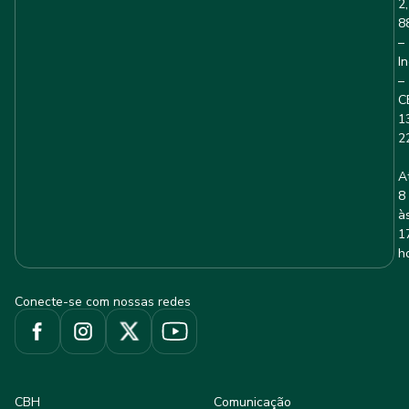
2,
8
–
I
–
C
1
2
A
8
à
1
h
Conecte-se com nossas redes
CBH
Comunicação