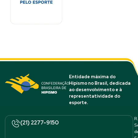
Entidade máxima do
Hipismo no Brasil, dedicada
ao desenvolvimento e à
representatividade do
esporte.
R.
(21) 2277-9150
S
d