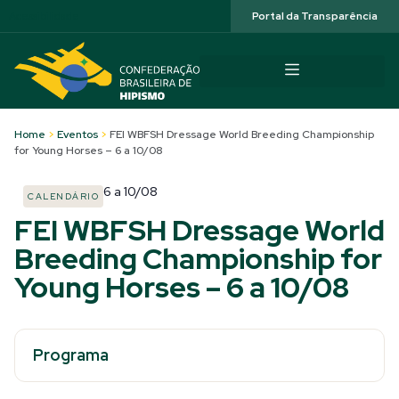
Acessibilidade
Portal da Transparência
Home
>
Eventos
>
FEI WBFSH Dressage World Breeding Championship
for Young Horses – 6 a 10/08
6
a
10/08
CALENDÁRIO
FEI WBFSH Dressage World
Breeding Championship for
Young Horses – 6 a 10/08
Programa