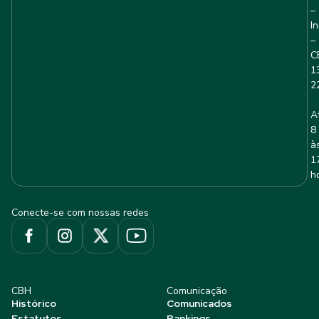
–
I
–
C
1
2
A
8
à
1
h
Conecte-se com nossas redes
CBH
Comunicação
Histórico
Comunicados
Estatutos
Rankings