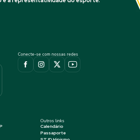
 e à representatividade do esporte.
Conecte-se com nossas redes
Outros links
P
Calendário
Passaporte
STJD Hipismo