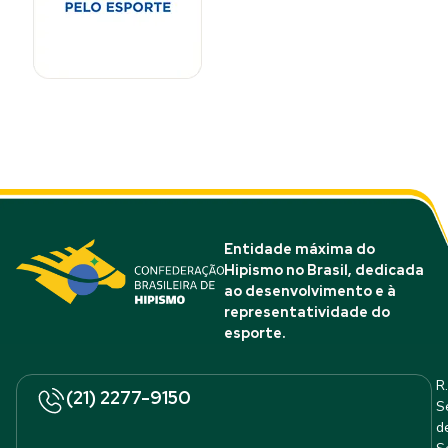
Entidade máxima do
Hipismo no Brasil, dedicada
ao desenvolvimento e à
representatividade do
esporte.
R.
(21) 2277-9150
S
d