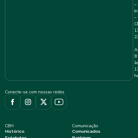
–
I
–
C
1
2
A
8
à
1
h
Conecte-se com nossas redes
CBH
Comunicação
Histórico
Comunicados
Estatutos
Rankings