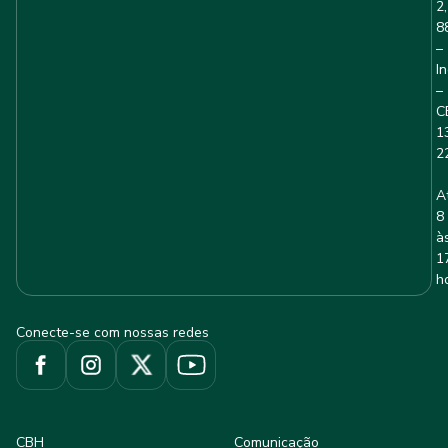
2,
8
–
I
–
C
1
2
A
8
à
1
h
Conecte-se com nossas redes
CBH
Comunicação