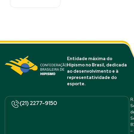
Entidade máxima do
Hipismo no Brasil, dedicada
ao desenvolvimento e à
representatividade do
esporte.
R.
(21) 2277-9150
S
d
S
8
–