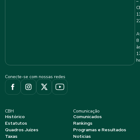
–
C
1
2
A
8
à
1
h
Conecte-se com nossas redes
CBH
Comunicação
Histórico
Comunicados
Estatutos
Rankings
Quadros Juízes
Programas e Resultados
Taxas
Notícias