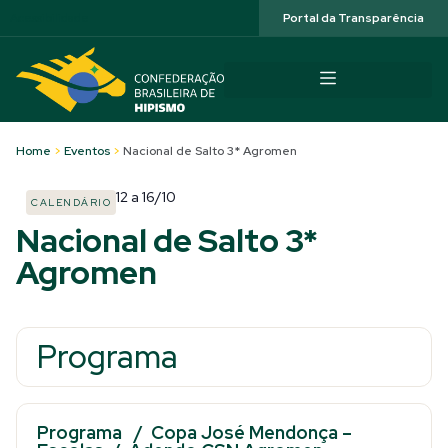
Acessibilidade
Portal da Transparência
Home
>
Eventos
>
Nacional de Salto 3* Agromen
12
a
16/10
CALENDÁRIO
Nacional de Salto 3*
Agromen
Programa
Programa
/
Copa José Mendonça –