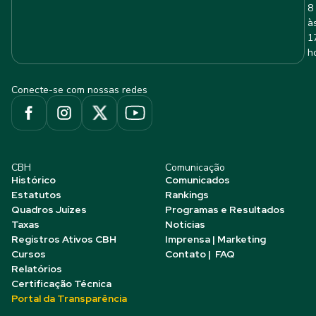
8
à
1
h
Conecte-se com nossas redes
CBH
Comunicação
Histórico
Comunicados
Estatutos
Rankings
Quadros Juízes
Programas e Resultados
Taxas
Notícias
Registros Ativos CBH
Imprensa | Marketing
Cursos
Contato | FAQ
Relatórios
Certificação Técnica
Portal da Transparência