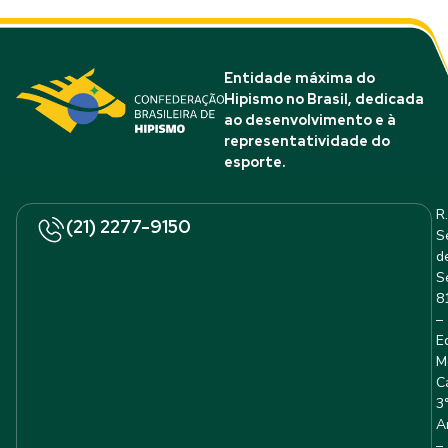
Entidade máxima do
Hipismo no Brasil, dedicada
ao desenvolvimento e à
representatividade do
esporte.
R.
(21) 2277-9150
S
d
S
8
–
E
M
C
3
A
–