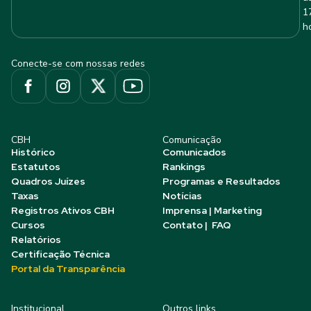
1
h
Conecte-se com nossas redes
CBH
Comunicação
Histórico
Comunicados
Estatutos
Rankings
Quadros Juízes
Programas e Resultados
Taxas
Notícias
Registros Ativos CBH
Imprensa | Marketing
Cursos
Contato | FAQ
Relatórios
Certificação Técnica
Portal da Transparência
Institucional
Outros links