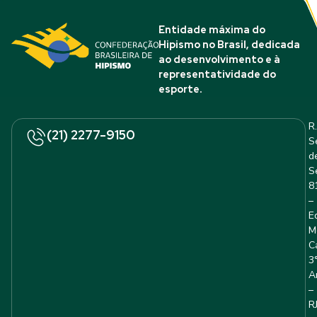
Entidade máxima do
Hipismo no Brasil, dedicada
ao desenvolvimento e à
representatividade do
esporte.
R.
(21) 2277-9150
S
d
S
8
–
E
M
C
3
A
–
R