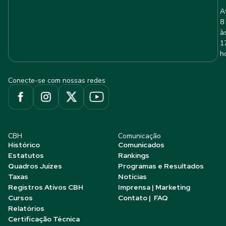
A
8
à
1
h
Conecte-se com nossas redes
CBH
Comunicação
Histórico
Comunicados
Estatutos
Rankings
Quadros Juízes
Programas e Resultados
Taxas
Notícias
Registros Ativos CBH
Imprensa | Marketing
Cursos
Contato | FAQ
Relatórios
Certificação Técnica