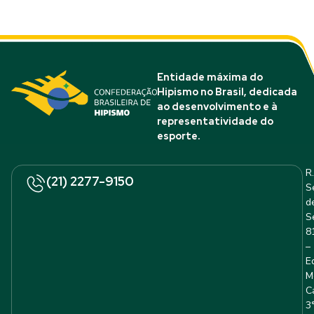
Entidade máxima do
Hipismo no Brasil, dedicada
ao desenvolvimento e à
representatividade do
esporte.
R.
(21) 2277-9150
S
d
S
8
–
E
M
C
3