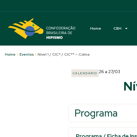
Acessibilidade
Home
CBH
Home
>
Eventos
>
Nível 1 / CIC* / CIC** – Colina
26
a
27/03
CALENDÁRIO
Ní
Programa
Programa
/
Ficha de In