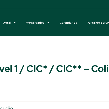
Geral
Modalidades
Calendários
Portal de Servi
vel 1 / CIC* / CIC** – Col
scrição