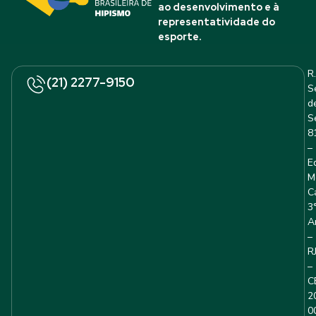
ao desenvolvimento e à
representatividade do
esporte.
R.
(21) 2277-9150
S
d
S
8
–
E
M
C
3
A
–
R
–
C
2
0