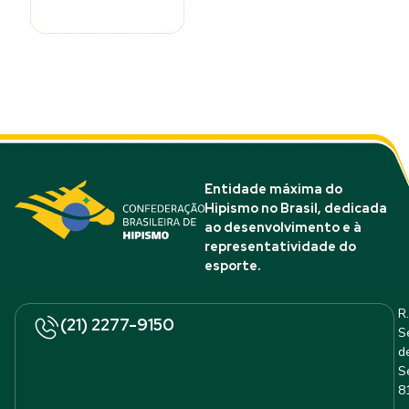
Entidade máxima do
Hipismo no Brasil, dedicada
ao desenvolvimento e à
representatividade do
esporte.
R.
(21) 2277-9150
S
d
S
8