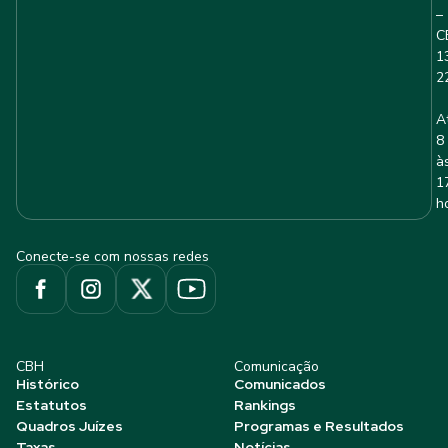
–
C
1
2
A
8
à
1
h
Conecte-se com nossas redes
CBH
Comunicação
Histórico
Comunicados
Estatutos
Rankings
Quadros Juízes
Programas e Resultados
Taxas
Notícias