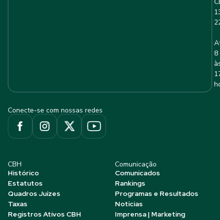
C
1
2
A
8
à
1
h
Conecte-se com nossas redes
CBH
Comunicação
Histórico
Comunicados
Estatutos
Rankings
Quadros Juízes
Programas e Resultados
Taxas
Notícias
Registros Ativos CBH
Imprensa | Marketing