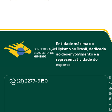
Entidade máxima do
Hipismo no Brasil, dedicada
ao desenvolvimento e à
representatividade do
esporte.
R.
(21) 2277-9150
S
d
S
8
–
E