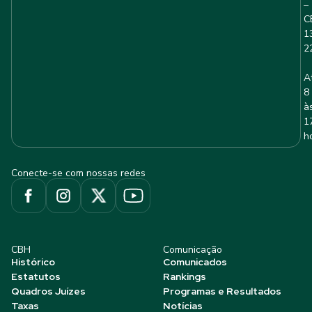
–
C
1
2
A
8
à
1
h
Conecte-se com nossas redes
CBH
Comunicação
Histórico
Comunicados
Estatutos
Rankings
Quadros Juízes
Programas e Resultados
Taxas
Notícias