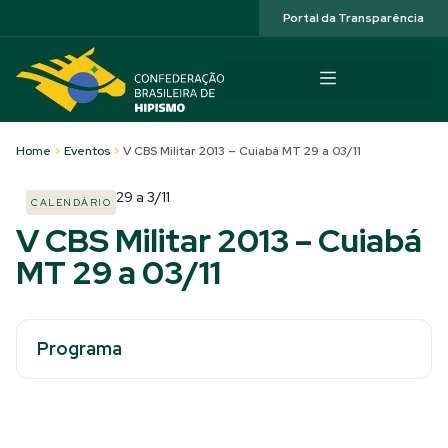
Acessibilidade
Portal da Transparência
Home
>
Eventos
>
V CBS Militar 2013 – Cuiabá MT 29 a 03/11
29
a
3/11
CALENDÁRIO
V CBS Militar 2013 – Cuiabá
MT 29 a 03/11
Programa