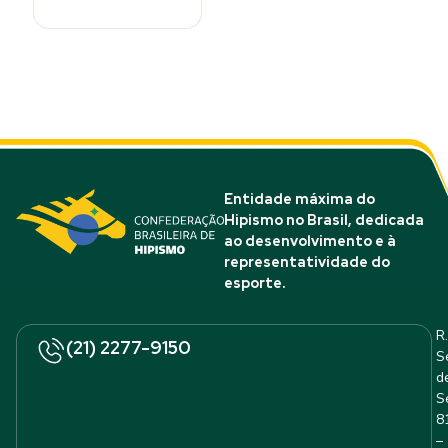
Entidade máxima do
Hipismo no Brasil, dedicada
ao desenvolvimento e à
representatividade do
esporte.
R.
(21) 2277-9150
S
d
S
8
–