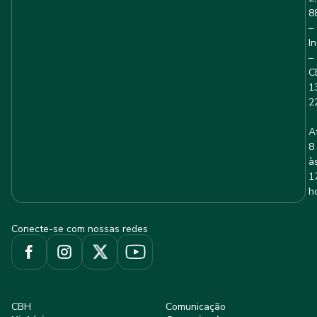
8
–
I
–
C
1
2
A
8
à
1
h
Conecte-se com nossas redes
CBH
Comunicação