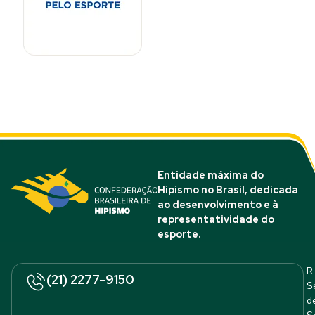
Entidade máxima do
Hipismo no Brasil, dedicada
ao desenvolvimento e à
representatividade do
esporte.
R.
(21) 2277-9150
S
d