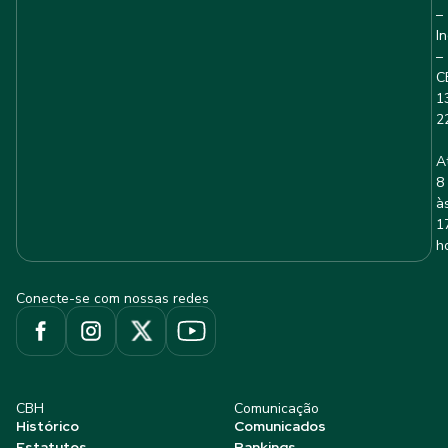
–
I
–
C
1
2
A
8
à
1
h
Conecte-se com nossas redes
CBH
Comunicação
Histórico
Comunicados
Estatutos
Rankings