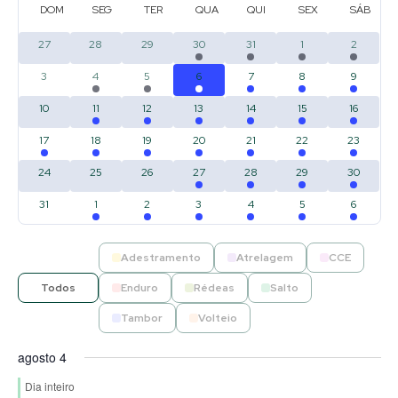
de
DOM
SEG
TER
QUA
QUI
SEX
SÁB
vis
de
visu
0 eventos
0 eventos
0 eventos
1 evento
1 evento
1 evento
1 event
27
28
29
30
31
1
2
Eve
Eventos
0 eventos
1 evento
1 evento
1 evento
2 eventos
2 eventos
1 event
3
4
5
6
7
8
9
0 eventos
1 evento
1 evento
2 eventos
2 eventos
3 eventos
3 event
10
11
12
13
14
15
16
1 evento
1 evento
2 eventos
2 eventos
3 eventos
3 eventos
3 event
17
18
19
20
21
22
23
0 eventos
0 eventos
0 eventos
1 evento
2 eventos
2 eventos
1 event
24
25
26
27
28
29
30
0 eventos
1 evento
1 evento
1 evento
1 evento
1 evento
1 event
31
1
2
3
4
5
6
Adestramento
Atrelagem
CCE
Todos
Enduro
Rédeas
Salto
Tambor
Volteio
agosto 4
Dia inteiro