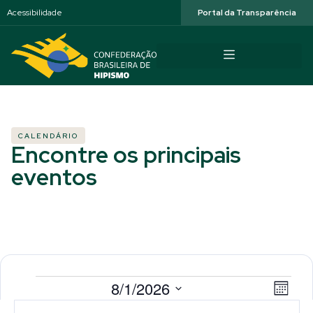
Acessibilidade
Portal da Transparência
CALENDÁRIO
Encontre os principais
eventos
Selecione
Nav
Na
8/1/2026
a
Mês
data.
Calendárior
do