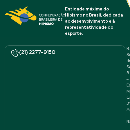
Entidade máxima do
Hipismo no Brasil, dedicada
ao desenvolvimento e à
representatividade do
esporte.
R.
(21) 2277-9150
S
d
S
8
–
E
M
C
3
A
–
R
–