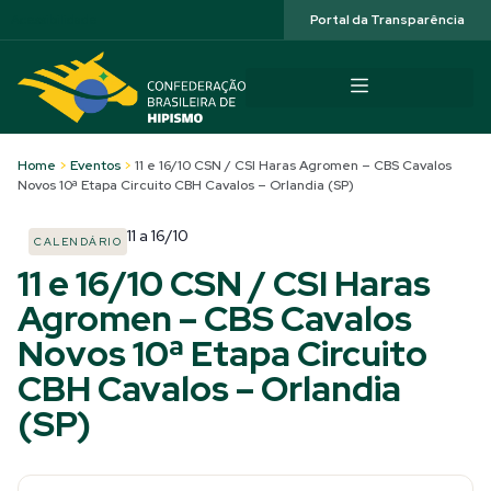
Acessibilidade
Portal da Transparência
Home
>
Eventos
>
11 e 16/10 CSN / CSI Haras Agromen – CBS Cavalos
Novos 10ª Etapa Circuito CBH Cavalos – Orlandia (SP)
11
a
16/10
CALENDÁRIO
11 e 16/10 CSN / CSI Haras
Agromen – CBS Cavalos
Novos 10ª Etapa Circuito
CBH Cavalos – Orlandia
(SP)