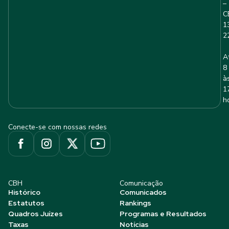
–
C
1
2
A
8
à
1
h
Conecte-se com nossas redes
CBH
Comunicação
Histórico
Comunicados
Estatutos
Rankings
Quadros Juízes
Programas e Resultados
Taxas
Notícias