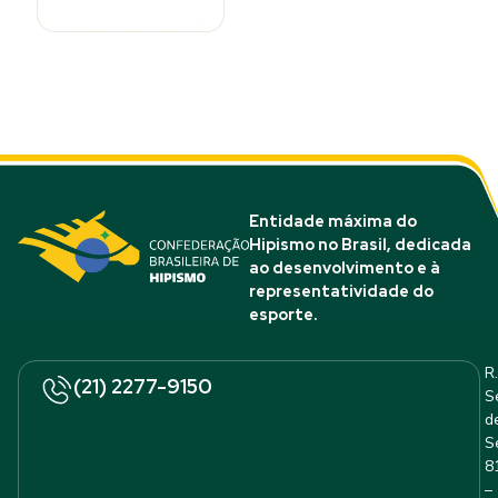
Entidade máxima do
Hipismo no Brasil, dedicada
ao desenvolvimento e à
representatividade do
esporte.
R.
(21) 2277-9150
S
d
S
8
–