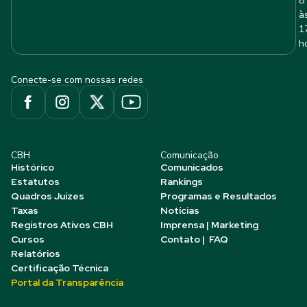
8
à
1
h
Conecte-se com nossas redes
CBH
Comunicação
Histórico
Comunicados
Estatutos
Rankings
Quadros Juízes
Programas e Resultados
Taxas
Notícias
Registros Ativos CBH
Imprensa | Marketing
Cursos
Contato | FAQ
Relatórios
Certificação Técnica
Portal da Transparência