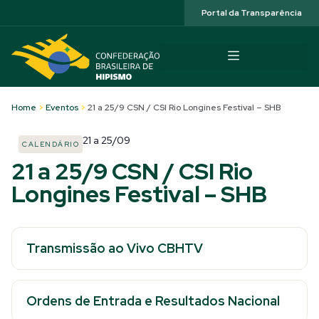
Acessibilidade
Portal da Transparência
Home
>
Eventos
>
21 a 25/9 CSN / CSI Rio Longines Festival – SHB
21
a
25/09
CALENDÁRIO
21 a 25/9 CSN / CSI Rio
Longines Festival – SHB
Transmissão ao Vivo CBHTV
Ordens de Entrada e Resultados Nacional