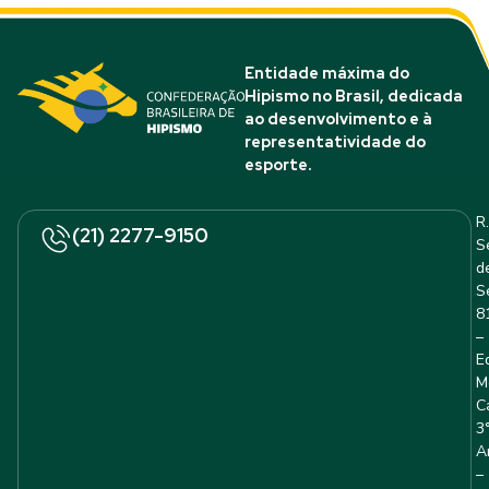
Entidade máxima do
Hipismo no Brasil, dedicada
ao desenvolvimento e à
representatividade do
esporte.
R.
(21) 2277-9150
S
d
S
8
–
E
M
C
3
A
–