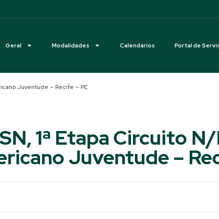
Geral
Modalidades
Calendários
Portal de Servi
ericano Juventude – Recife – PE
SN, 1ª Etapa Circuito N/
ricano Juventude – Rec