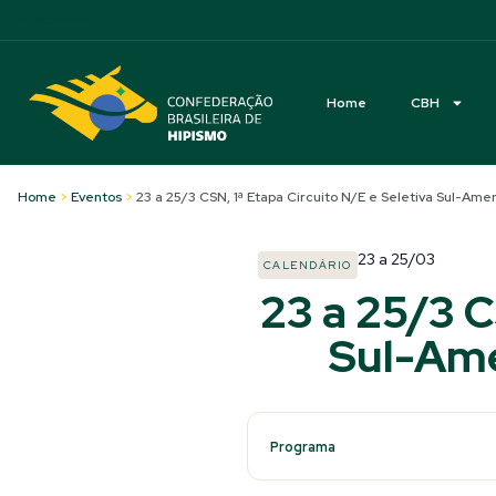
Acessibilidade
Home
CBH
Home
>
Eventos
>
23 a 25/3 CSN, 1ª Etapa Circuito N/E e Seletiva Sul-Am
23
a
25/03
CALENDÁRIO
23 a 25/3 C
Sul-Ame
Programa