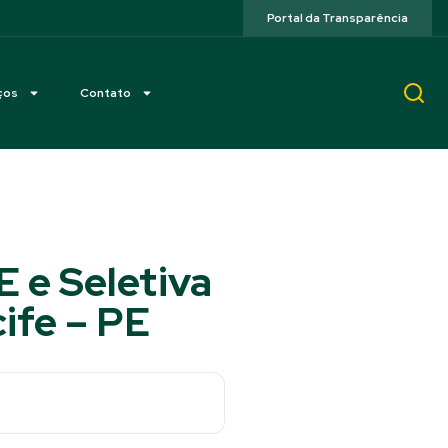
Portal da Transparência
ços
Contato
E e Seletiva
ife – PE