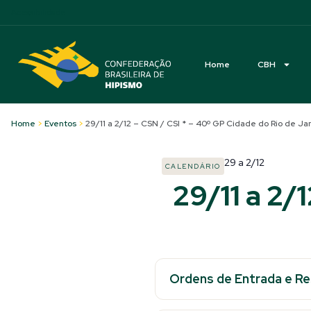
Acessibilidade
Home
CBH
Home
>
Eventos
>
29/11 a 2/12 – CSN / CSI * – 40º GP Cidade do Rio de Jan
29
a
2/12
CALENDÁRIO
29/11 a 2/
Ordens de Entrada e R