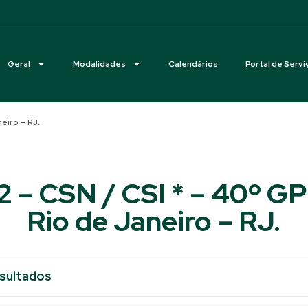
Geral
Modalidades
Calendários
Portal de Servi
eiro – RJ.
12 – CSN / CSI * – 40º G
Rio de Janeiro – RJ.
esultados