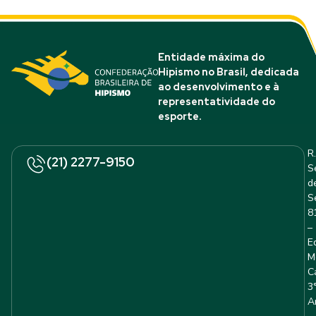
Entidade máxima do
Hipismo no Brasil, dedicada
ao desenvolvimento e à
representatividade do
esporte.
R.
(21) 2277-9150
S
d
S
8
–
E
M
C
3
A