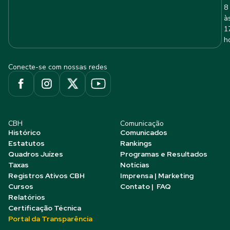
8
à
1
h
Conecte-se com nossas redes
CBH
Comunicação
Histórico
Comunicados
Estatutos
Rankings
Quadros Juízes
Programas e Resultados
Taxas
Notícias
Registros Ativos CBH
Imprensa | Marketing
Cursos
Contato | FAQ
Relatórios
Certificação Técnica
Portal da Transparência