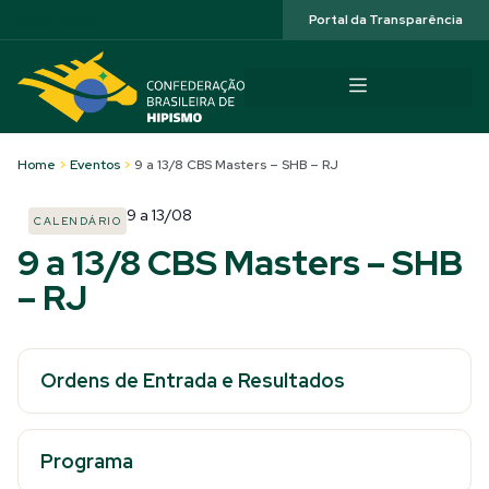
Acessibilidade
Portal da Transparência
Home
>
Eventos
>
9 a 13/8 CBS Masters – SHB – RJ
9
a
13/08
CALENDÁRIO
9 a 13/8 CBS Masters – SHB
– RJ
Ordens de Entrada e Resultados
Programa