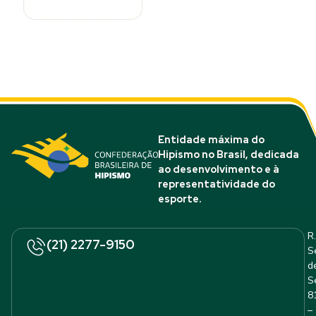
Entidade máxima do
Hipismo no Brasil, dedicada
ao desenvolvimento e à
representatividade do
esporte.
R.
(21) 2277-9150
S
d
S
8
–