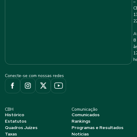
–
C
1
2
A
8
à
1
h
Conecte-se com nossas redes
CBH
Comunicação
Histórico
Comunicados
Estatutos
Rankings
Quadros Juízes
Programas e Resultados
Taxas
Notícias