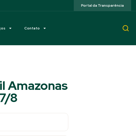
Portal da Transparência
ços
Contato
sil Amazonas
17/8