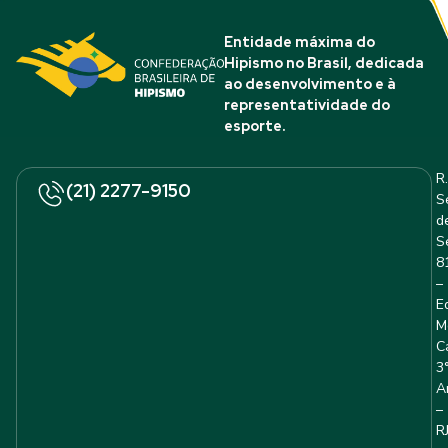
Entidade máxima do
Hipismo no Brasil, dedicada
ao desenvolvimento e à
representatividade do
esporte.
R.
(21) 2277-9150
S
d
S
8
–
E
M
C
3
A
–
R