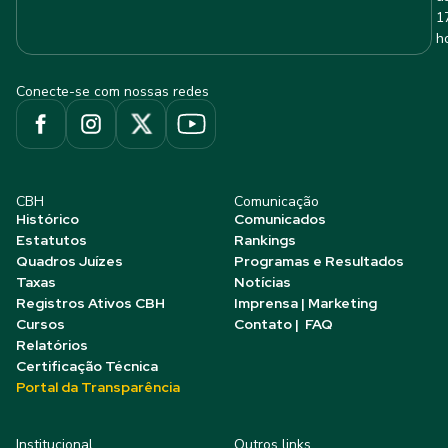
1
h
Conecte-se com nossas redes
CBH
Comunicação
Histórico
Comunicados
Estatutos
Rankings
Quadros Juízes
Programas e Resultados
Taxas
Notícias
Registros Ativos CBH
Imprensa | Marketing
Cursos
Contato | FAQ
Relatórios
Certificação Técnica
Portal da Transparência
Institucional
Outros links