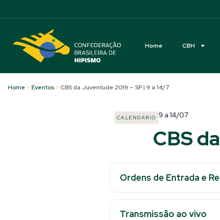
Acessibilidade
Home
CBH
Home
>
Eventos
>
CBS da Juventude 2019 – SP | 9 a 14/7
9
a
14/07
CALENDÁRIO
CBS da
Ordens de Entrada e R
Transmissão ao vivo