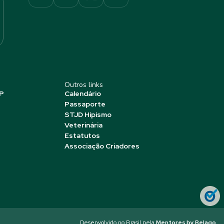
Outros links
P
Calendário
Passaporte
STJD Hipismo
Veterinária
Estatutos
Associação Criadores
Desenvolvido no Brasil pela
Mentores by Belago