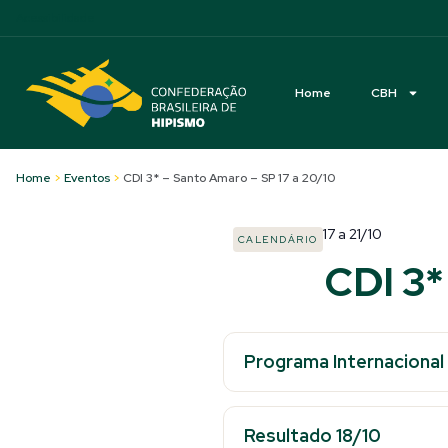
Acessibilidade
Home
CBH
Home
>
Eventos
>
CDI 3* – Santo Amaro – SP 17 a 20/10
17
a
21/10
CALENDÁRIO
CDI 3*
Programa Internacional
Resultado 18/10