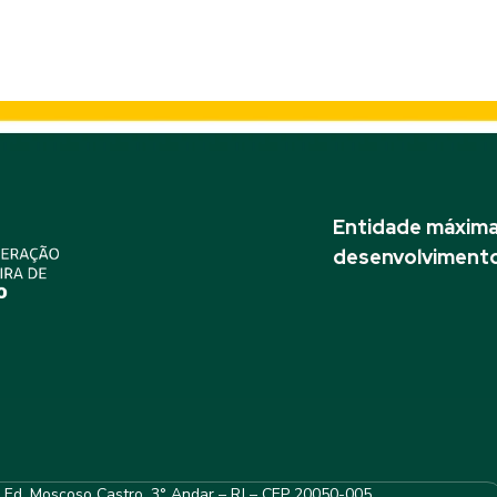
Entidade máxima 
desenvolvimento
– Ed. Moscoso Castro, 3° Andar – RJ – CEP 20050-005