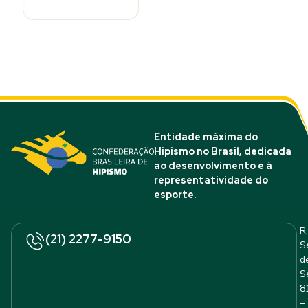
Entidade máxima do
Hipismo no Brasil, dedicada
ao desenvolvimento e à
representatividade do
esporte.
R.
(21) 2277-9150
S
d
S
8
–