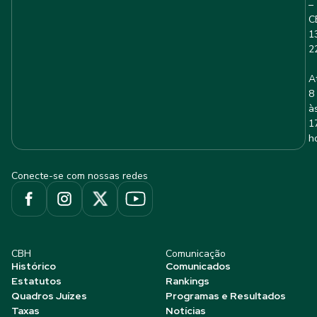
–
C
1
2
A
8
à
1
h
Conecte-se com nossas redes
CBH
Comunicação
Histórico
Comunicados
Estatutos
Rankings
Quadros Juízes
Programas e Resultados
Taxas
Notícias