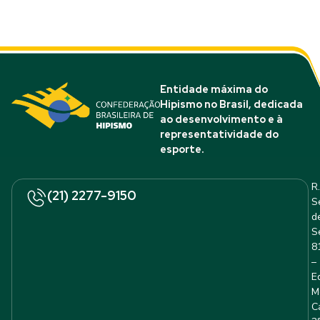
Entidade máxima do
Hipismo no Brasil, dedicada
ao desenvolvimento e à
representatividade do
esporte.
R.
(21) 2277-9150
S
d
S
8
–
E
M
C