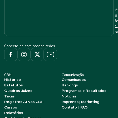
A
8
à
1
h
Conecte-se com nossas redes
CBH
Comunicação
Histórico
Comunicados
Estatutos
Rankings
Quadros Juízes
Programas e Resultados
Taxas
Notícias
Registros Ativos CBH
Imprensa | Marketing
Cursos
Contato | FAQ
Relatórios