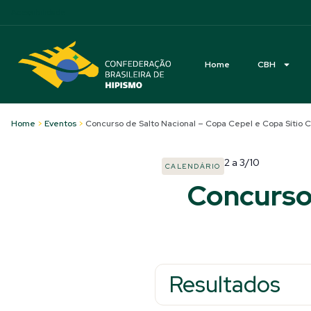
Acessibilidade
Home
CBH
Home
>
Eventos
>
Concurso de Salto Nacional – Copa Cepel e Copa Sítio 
2
a
3/10
CALENDÁRIO
Concurso 
Resultados