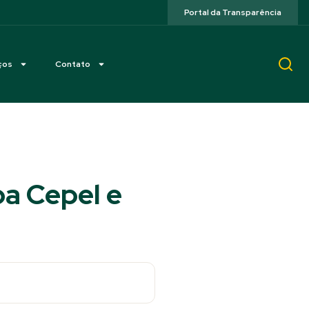
Portal da Transparência
ços
Contato
pa Cepel e