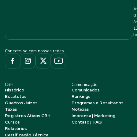
A
8
à
1
h
Conecte-se com nossas redes
CBH
Comunicação
Histórico
Comunicados
Estatutos
Rankings
Quadros Juízes
Programas e Resultados
Taxas
Notícias
Registros Ativos CBH
Imprensa | Marketing
Cursos
Contato | FAQ
Relatórios
Certificação Técnica