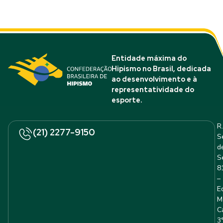
Entidade máxima do
Hipismo no Brasil, dedicada
ao desenvolvimento e à
representatividade do
esporte.
R.
(21) 2277-9150
S
d
S
8
–
E
M
C
3