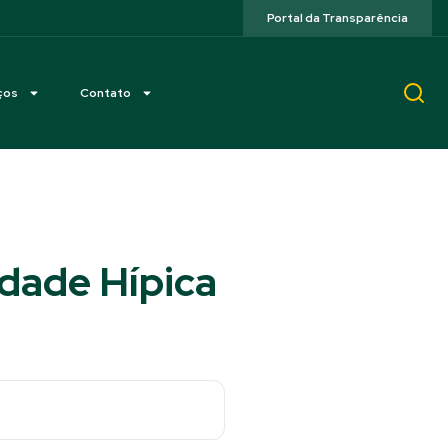
Portal da Transparência
ços
Contato
edade Hípica