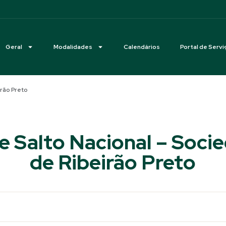
Geral
Modalidades
Calendários
Portal de Servi
rão Preto
 Salto Nacional – Soci
de Ribeirão Preto