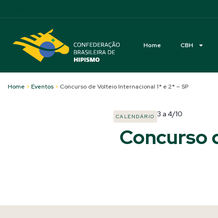
Acessibilidade
Home
CBH
Home
>
Eventos
>
Concurso de Volteio Internacional 1* e 2* – SP
3
a
4/10
CALENDÁRIO
Concurso d