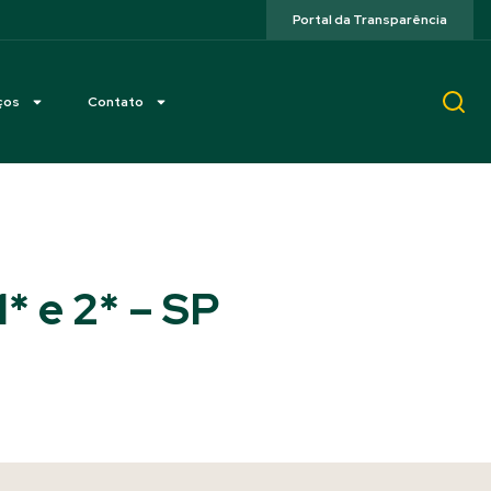
Portal da Transparência
ços
Contato
* e 2* – SP