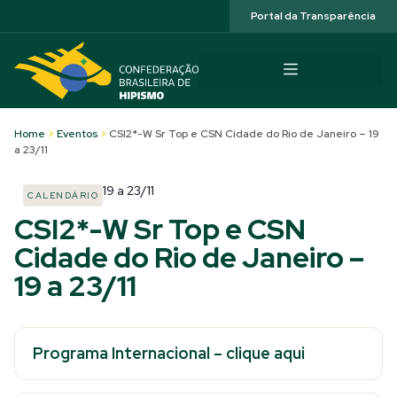
Acessibilidade
Portal da Transparência
Home
>
Eventos
>
CSI2*-W Sr Top e CSN Cidade do Rio de Janeiro – 19
a 23/11
19
a
23/11
CALENDÁRIO
CSI2*-W Sr Top e CSN
Cidade do Rio de Janeiro –
19 a 23/11
Programa Internacional – clique aqui