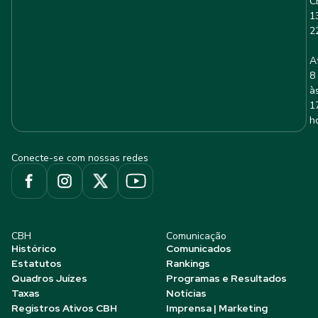
C
1
2
A
8
à
1
h
Conecte-se com nossas redes
CBH
Comunicação
Histórico
Comunicados
Estatutos
Rankings
Quadros Juízes
Programas e Resultados
Taxas
Notícias
Registros Ativos CBH
Imprensa | Marketing