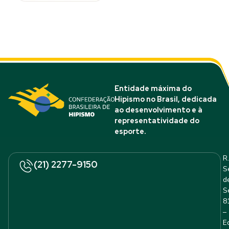
Entidade máxima do
Hipismo no Brasil, dedicada
ao desenvolvimento e à
representatividade do
esporte.
R.
(21) 2277-9150
S
d
S
8
–
E