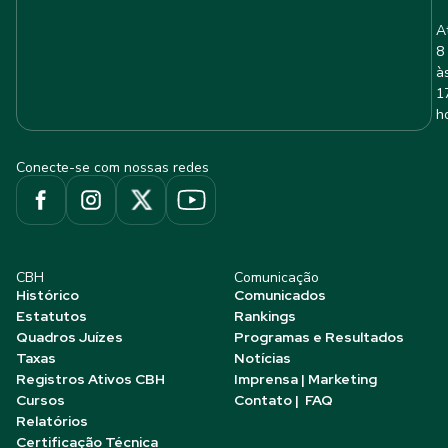
A
8
à
1
h
Conecte-se com nossas redes
CBH
Comunicação
Histórico
Comunicados
Estatutos
Rankings
Quadros Juízes
Programas e Resultados
Taxas
Notícias
Registros Ativos CBH
Imprensa | Marketing
Cursos
Contato | FAQ
Relatórios
Certificação Técnica