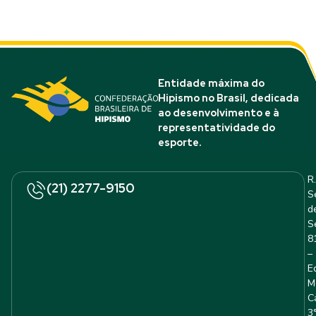
Entidade máxima do
Hipismo no Brasil, dedicada
ao desenvolvimento e à
representatividade do
esporte.
R.
(21) 2277-9150
S
d
S
8
–
E
M
C
3