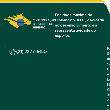
Entidade máxima do
Hipismo no Brasil, dedicada
ao desenvolvimento e à
representatividade do
esporte.
R.
(21) 2277-9150
S
d
S
8
–
E
M
C
3
A
–