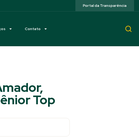
Portal da Transparência
ços
Contato
Amador,
Sênior Top