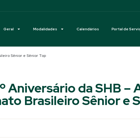
Geral
Modalidades
Calendários
Portal de Servi
leiro Sênior e Sênior Top
º Aniversário da SHB – 
o Brasileiro Sênior e 