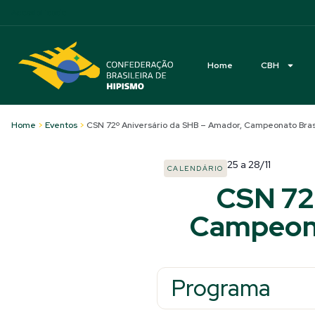
Acessibilidade
Home
CBH
Home
>
Eventos
>
CSN 72º Aniversário da SHB – Amador, Campeonato Brasi
25
a
28/11
CALENDÁRIO
CSN 72
Campeonat
Programa