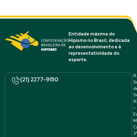
Entidade máxima do
Hipismo no Brasil, dedicada
ao desenvolvimento e à
representatividade do
esporte.
R.
(21) 2277-9150
S
d
S
8
–
E
M
C
3