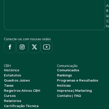
A
8
à
1
h
Conecte-se com nossas redes
CBH
Comunicação
Histórico
Comunicados
Estatutos
Rankings
Quadros Juízes
Programas e Resultados
Taxas
Notícias
Registros Ativos CBH
Imprensa | Marketing
Cursos
Contato | FAQ
Relatórios
Certificação Técnica