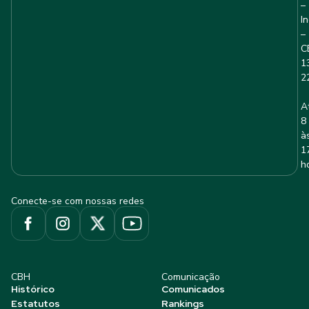
–
I
–
C
1
2
A
8
à
1
h
Conecte-se com nossas redes
CBH
Comunicação
Histórico
Comunicados
Estatutos
Rankings