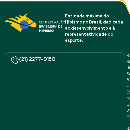
Entidade máxima do
Hipismo no Brasil, dedicada
ao desenvolvimento e à
representatividade do
esporte.
R.
(21) 2277-9150
S
d
S
8
–
E
M
C
3
A
–
R