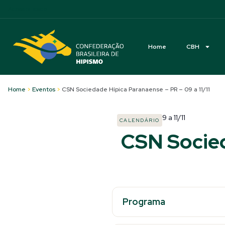
Acessibilidade
Home
CBH
Home
>
Eventos
>
CSN Sociedade Hípica Paranaense – PR – 09 a 11/11
9
a
11/11
CALENDÁRIO
CSN Socied
Programa