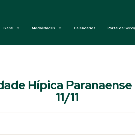
Geral
Modalidades
Calendários
Portal de Servi
ade Hípica Paranaense 
11/11