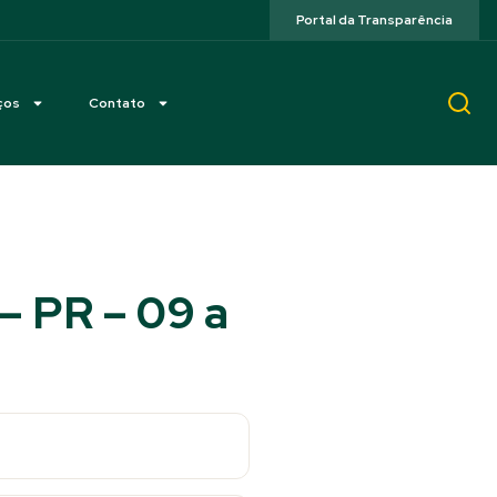
Portal da Transparência
ços
Contato
– PR – 09 a