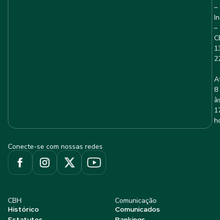
–
I
–
C
1
2
A
8
à
1
h
Conecte-se com nossas redes
CBH
Comunicação
Histórico
Comunicados
Estatutos
Rankings