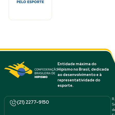
Entidade máxima do
Hipismo no Brasil, dedicada
ao desenvolvimento e à
representatividade do
esporte.
R.
(21) 2277-9150
S
d