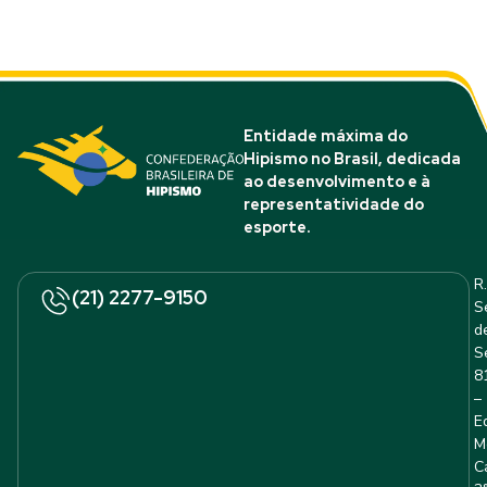
Entidade máxima do
Hipismo no Brasil, dedicada
ao desenvolvimento e à
representatividade do
esporte.
R.
(21) 2277-9150
S
d
S
8
–
E
M
C