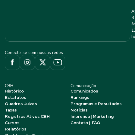
A
8
à
1
h
Conecte-se com nossas redes
CBH
Comunicação
Histórico
Comunicados
Estatutos
Rankings
Quadros Juízes
Programas e Resultados
Taxas
Notícias
Registros Ativos CBH
Imprensa | Marketing
Cursos
Contato | FAQ
Relatórios