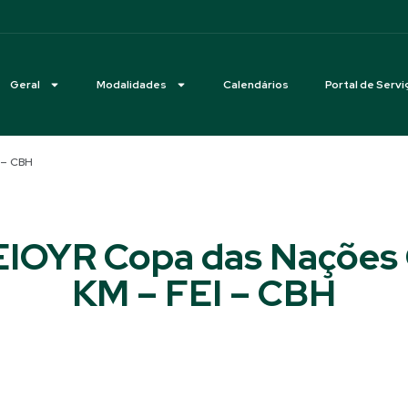
Geral
Modalidades
Calendários
Portal de Servi
 – CBH
EIOYR Copa das Nações
KM – FEI – CBH