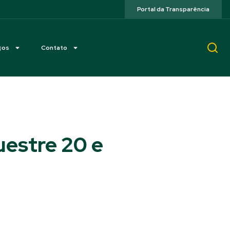
Portal da Transparência
ços
Contato
estre 20 e