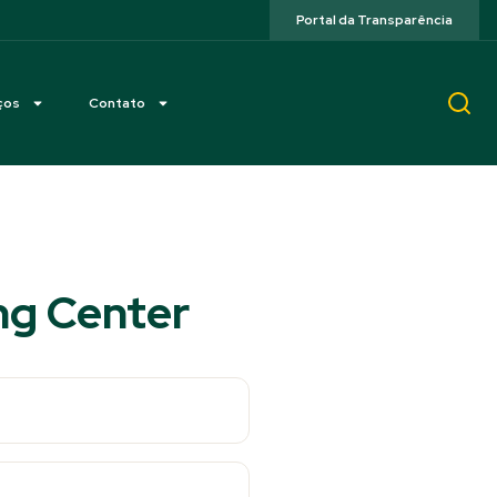
Portal da Transparência
ços
Contato
ing Center