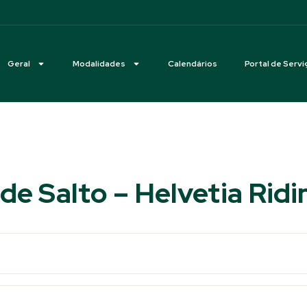
Geral
Modalidades
Calendários
Portal de Servi
de Salto – Helvetia Rid